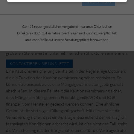
die Banken im Zuge der Wirtschaftskrise jedoch vermindert
FORTSETZEN
Bürgschaften aussprechen, und wenn doch, dann mit verschärften
Konditionen, ist eine Kautionsversicherung eine sinnvolle
Alternative. Bei einer solchen Versicherung übernimmt nicht die
Gemäß neuer gesetzlicher Vorgaben (Insurance Distribution
Bank sondern die Versicherungsgesellschaft die gewünschte
Direktive - IDD) zu Fernabsatzverträgen sind wir dazu verpflichtet,
Bürgschaft. Zudem bieten die Versicherungen im Vergleich zu
an dieser Stelle auf unsere Beratungspflicht hinzuweisen.
Banken häufig maßgeblich günstigere Konditionen für eine
Bürgschaft, wodurch Kautionsversicherungen einen immer
größeren Stellenwert in unternehmerischen Strukturen einnehmen.
KONTAKTIEREN SIE UNS JETZT
Eine Kautionsversicherung beinhaltet in der Regel einige Optionen,
die die Funktion der Kautionsversicherung näher präzisieren. So
können Sie beispielsweise eine Mängelgewährleistungsbürgschaft
abschließen. In diesem Fall stellt die Kautionsversicherung sicher,
dass Mängel am übergebenen Produkt gemäß VOB und BGB
finanziell vom Hersteller gedeckt werden können. Eine ähnliche
Option ist die Vertragserfüllungsbürgschaft. Mit dieser stellt die
Versicherung sicher, dass ein Auftrag entsprechend der vertraglich
festgelegten Konditionen erbracht wird. Ist dies nicht der Fall, steht
die Versicherung mit der Bürgschaftssumme für die Vertragsstrafe