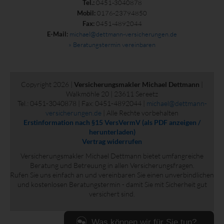
0451-3040878
Tel.:
0176-23794850
Mobil:
0451-4892044
Fax:
michael@dettmann-versicherungen.de
E-Mail:
» Beratungstermin vereinbaren
Copyright 2026 |
Versicherungsmakler Michael Dettmann
|
Walkmöhle 20 | 23611 Sereetz
Tel.: 0451-3040878 | Fax: 0451-4892044 |
michael@dettmann-
versicherungen.de
| Alle Rechte vorbehalten
Erstinformation nach §15 VersVermV (als PDF anzeigen /
herunterladen)
Vertrag widerrufen
Versicherungsmakler Michael Dettmann bietet umfangreiche
Beratung und Betreuung in allen Versicherungsfragen.
Rufen Sie uns einfach an und vereinbaren Sie einen unverbindlichen
und kostenlosen Beratungstermin - damit Sie mit Sicherheit gut
versichert sind.
Was können wir für Sie tun?